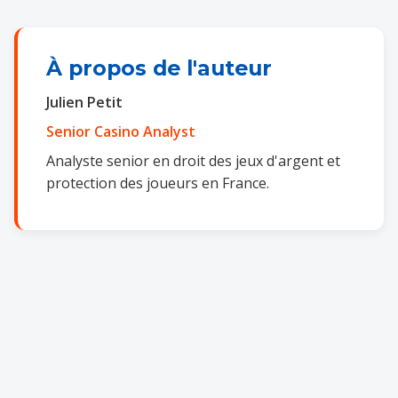
À propos de l'auteur
Julien Petit
Senior Casino Analyst
Analyste senior en droit des jeux d'argent et
protection des joueurs en France.