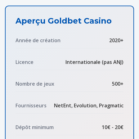
Aperçu Goldbet Casino
Année de création
2020+
Licence
Internationale (pas ANJ)
Nombre de jeux
500+
Fournisseurs
NetEnt, Evolution, Pragmatic
Dépôt minimum
10€ - 20€