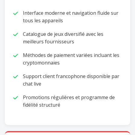
Interface moderne et navigation fluide sur
tous les appareils
Catalogue de jeux diversifié avec les
meilleurs fournisseurs
Méthodes de paiement variées incluant les
cryptomonnaies
Support client francophone disponible par
chat live
Promotions régulières et programme de
fidélité structuré