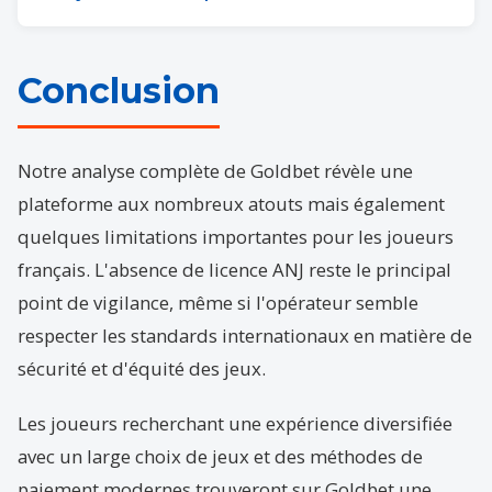
un justificatif de domicile récent (facture ou
relevé bancaire de moins de 3 mois), et parfois
Les jeux proviennent de fournisseurs réputés
une preuve de la méthode de paiement utilisée.
utilisant des générateurs de nombres aléatoires
Conclusion
certifiés. Les taux de redistribution (RTP) sont
généralement affichés et correspondent aux
standards de l'industrie, garantissant une
Notre analyse complète de Goldbet révèle une
expérience de jeu équitable.
plateforme aux nombreux atouts mais également
quelques limitations importantes pour les joueurs
français. L'absence de licence ANJ reste le principal
point de vigilance, même si l'opérateur semble
respecter les standards internationaux en matière de
sécurité et d'équité des jeux.
Les joueurs recherchant une expérience diversifiée
avec un large choix de jeux et des méthodes de
paiement modernes trouveront sur Goldbet une