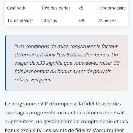
Cashback
10% des pertes
x5
Hebdomadaire
Tours gratuits
50 spins
x40
72 heures
"Les conditions de mise constituent le facteur
déterminant dans l'évaluation d'un bonus. Un
wager de x35 signifie que vous devez miser 35
fois le montant du bonus avant de pouvoir
retirer vos gains."
Le programme VIP récompense la fidélité avec des
avantages progressifs incluant des limites de retrait
augmentées, un gestionnaire de compte dédié et des
bonus exclusifs. Les points de fidélité s'accumulent