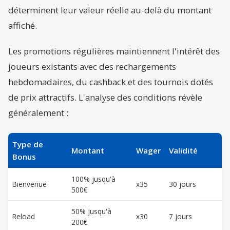
déterminent leur valeur réelle au-delà du montant
affiché.
Les promotions régulières maintiennent l'intérêt des
joueurs existants avec des rechargements
hebdomadaires, du cashback et des tournois dotés
de prix attractifs. L'analyse des conditions révèle
généralement :
Type de
Montant
Wager
Validité
Bonus
100% jusqu'à
Bienvenue
x35
30 jours
500€
50% jusqu'à
Reload
x30
7 jours
200€